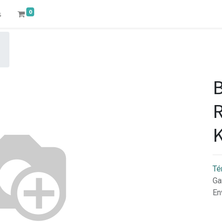
0
s
B
R
Té
Ga
En