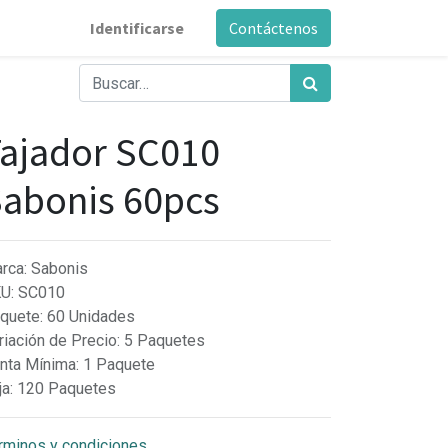
Identificarse
Contáctenos
ajador SC010
abonis 60pcs
rca
:
Sabonis
KU
:
SC010
quete
:
60 Unidades
riación de Precio
:
5 Paquetes
nta Mínima
:
1 Paquete
ja
:
120 Paquetes
rminos y condiciones