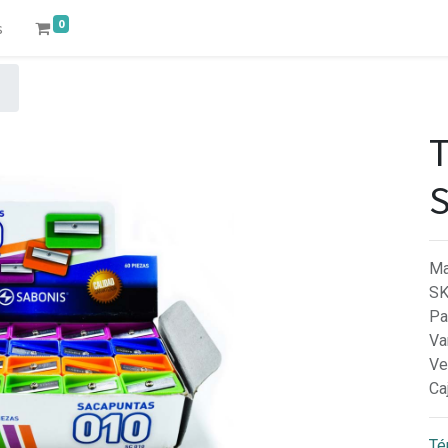
0
s
T
S
Ma
S
Pa
Va
Ve
Ca
Té