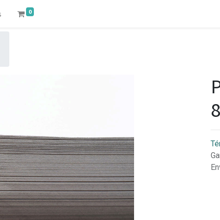
0
s
P
Té
Ga
En