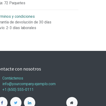
ja
:
72 Paquetes
rminos y condiciones
rantía de devolución de 30 días
vío: 2-3 días laborales
ntacte con nosotros
Contáctenos
info@yourcompany.ejemplo.com
+1 (650) 555-0111