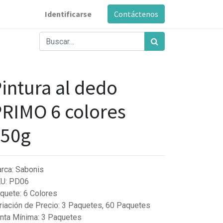
Identificarse
Contáctenos
intura al dedo
RIMO 6 colores
250g
rca
:
Sabonis
KU
:
PD06
quete
:
6 Colores
riación de Precio
:
3 Paquetes, 60 Paquetes
nta Mínima
:
3 Paquetes