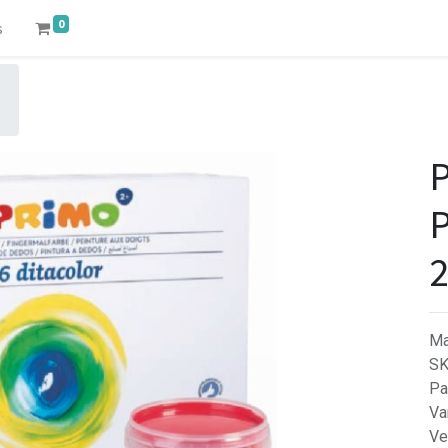
0
s
P
P
Ma
S
Pa
Va
Ve