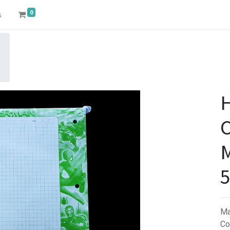
0
s
H
C
5
Ma
Co