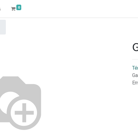
0
s
G
Té
Ga
En