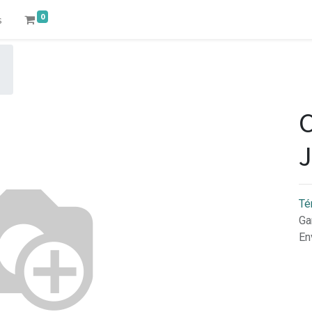
0
s
J
Té
Ga
En