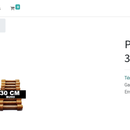
0
s
P
Té
Ga
En