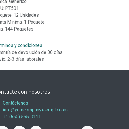
rca
:
Genérico
KU
:
PT501
quete
:
12 Unidades
nta Mínima
:
1 Paquete
ja
:
144 Paquetes
rminos y condiciones
rantía de devolución de 30 días
vío: 2-3 días laborales
ntacte con nosotros
Contáctenos
info@yourcompany.ejemplo.com
+1 (650) 555-0111