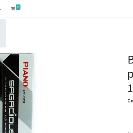
0
s
B
Co