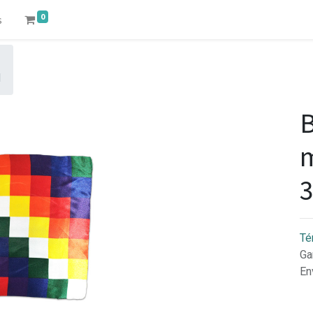
0
s
M
B
m
Té
Ga
En