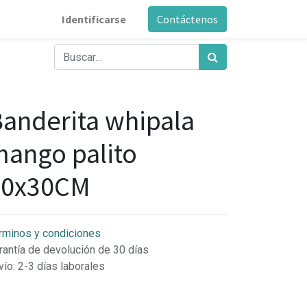
Identificarse
Contáctenos
anderita whipala
ango palito
30x30CM
rminos y condiciones
rantía de devolución de 30 días
vío: 2-3 días laborales