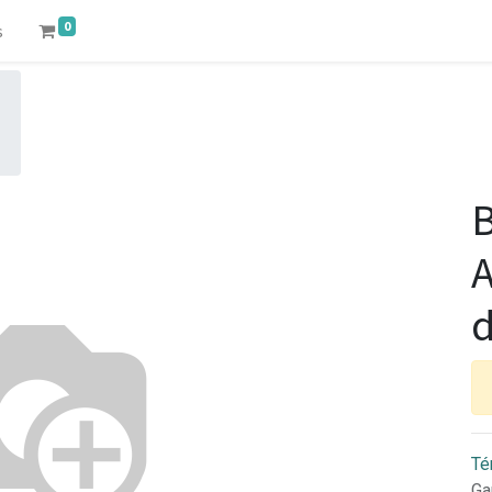
0
s
B
A
d
Té
Ga