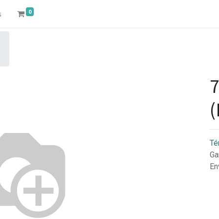
0
s
7
(
Té
Ga
En