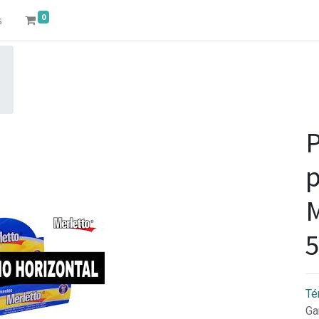
0
s
P
p
M
Té
Ga