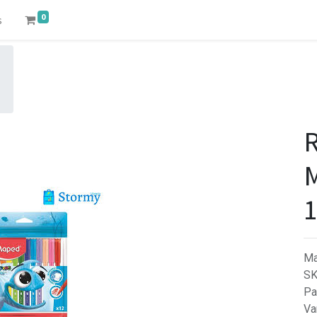
0
s
R
1
Ma
S
Pa
Va