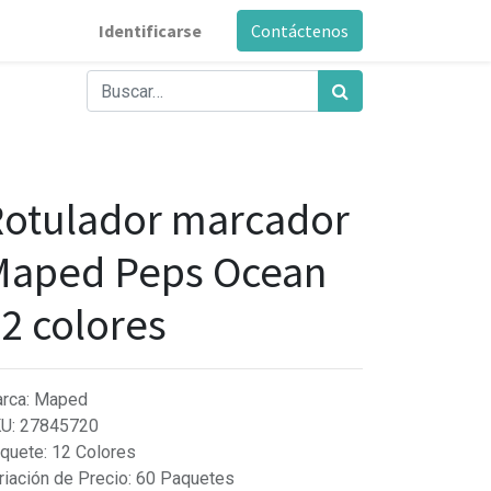
Identificarse
Contáctenos
otulador marcador
Maped Peps Ocean
2 colores
rca
:
Maped
KU
:
27845720
quete
:
12 Colores
riación de Precio
:
60 Paquetes