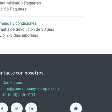
nta Mínima
:
3 Paquetes
ja
:
96 Paquetes
rminos y condiciones
rantía de devolución de 30 días
vío: 2-3 días laborales
ntacte con nosotros
Contáctenos
info@yourcompany.ejemplo.com
+1 (650) 555-0111