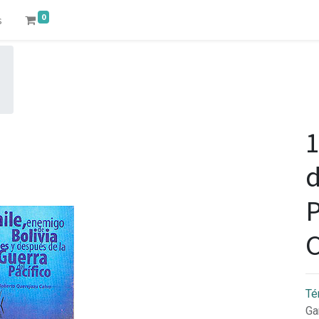
0
s
1
d
P
C
Té
Ga