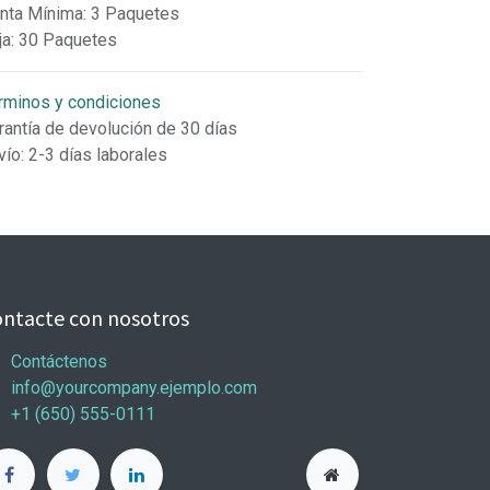
nta Mínima
:
3 Paquetes
ja
:
30 Paquetes
rminos y condiciones
rantía de devolución de 30 días
vío: 2-3 días laborales
ntacte con nosotros
Contáctenos
info@yourcompany.ejemplo.com
+1 (650) 555-0111