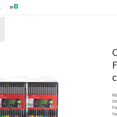
0
s
C
F
c
Ma
S
Pa
Va