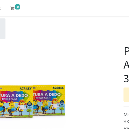
0
s
P
A
Ma
S
Pa