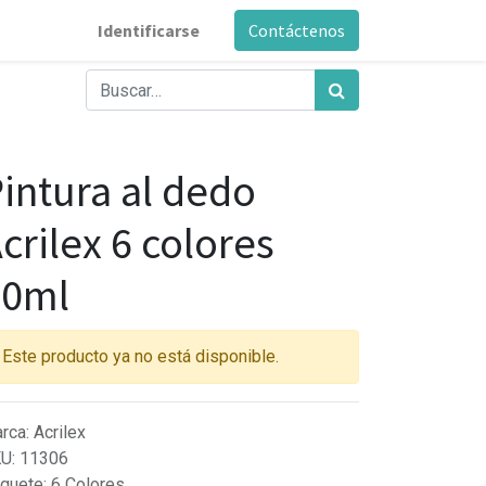
Identificarse
Contáctenos
intura al dedo
crilex 6 colores
30ml
Este producto ya no está disponible.
rca
:
Acrilex
KU
:
11306
quete
:
6 Colores